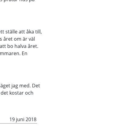
 ställe att åka till,
s året om är väl
att bo halva året.
sommaren. En
läget jag med. Det
d det kostar och
19 juni 2018