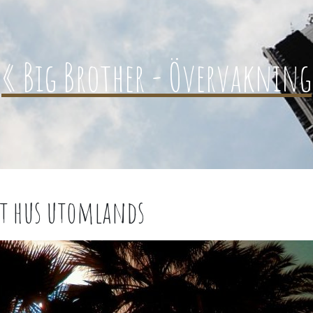
« Big Brother - Övervakning
tt hus utomlands