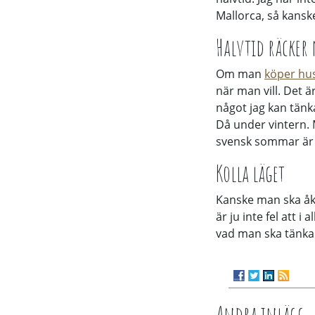
Mallorca, så kansk
Halvtid räcker
Om man
köper hu
när man vill. Det ä
något jag kan tänka
Då under vintern. 
svensk sommar är 
Kolla läget
Kanske man ska åka
är ju inte fel att i
vad man ska tänka 
Andra inlägg