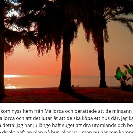
kom nyss hem från Mallorca och berättade att de minsann h
orca och att det lutar åt att de ska köpa ett hus där. Jag ka
å detta! Jag har ju länge haft suget att dra utomlands och bo d
te direkt haft en plan på hur, eller var, men nu när min komp