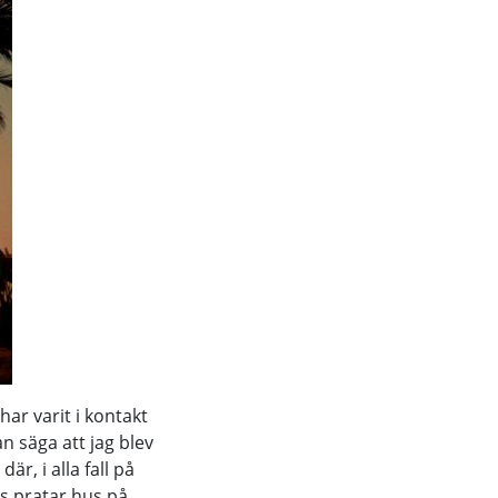
ar varit i kontakt
n säga att jag blev
är, i alla fall på
is pratar hus på