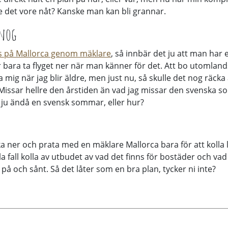
e det vore nåt? Kanske man kan bli grannar.
 nog
s på Mallorca genom mäklare
, så innbär det ju att man har ett
r bara ta flyget ner när man känner för det. Att bo utomland
 mig när jag blir äldre, men just nu, så skulle det nog räcka 
Missar hellre den årstiden än vad jag missar den svenska 
ju ändå en svensk sommar, eller hur?
 ner och prata med en mäklare Mallorca bara för att kolla 
 alla fall kolla av utbudet av vad det finns för bostäder och va
på och sånt. Så det låter som en bra plan, tycker ni inte?