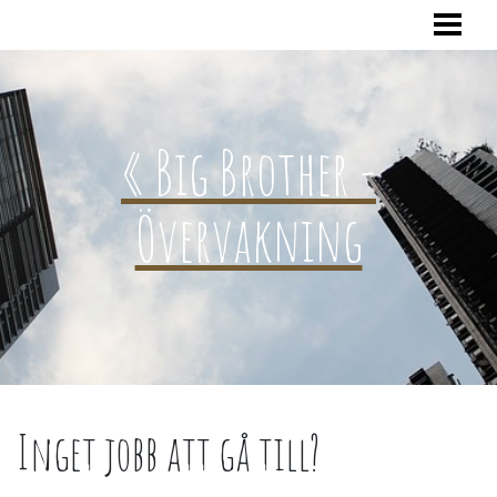
HEM
« Big Brother -
Övervakning
Inget jobb att gå till?