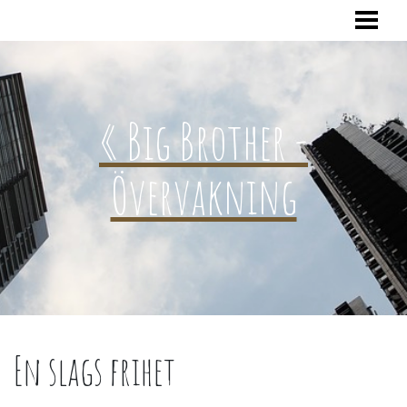
HEM
« Big Brother -
Övervakning
En slags frihet